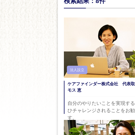
検索結果：8件
法人設立
ケアファインダー株式会社 代表
モス 恵
自分のやりたいことを実現する
ひチャレンジされることをお勧
す。