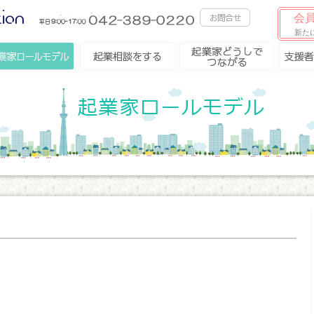
会員
新た
業家ロールモデ
起業相談をする
起業家どうしで
支援者
つながる
ル