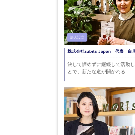
法人設立
株式会社zubits Japan 代表 白
決して諦めずに継続して活動し
とで、新たな道が開かれる