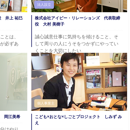
法人設立
締役 井上 祐巳
株式会社アイビー・リレーションズ 代表取締
役 大村 美樹子
ことは、
誠心誠意仕事に気持ちを傾けること、そ
が必ずあ
して周りの人にうそをつかずにやってい
くことを大切にしたい
個人事業主
 岡江美希
こども×おとな×しごとプロジェクト しみず み
え
分はやり