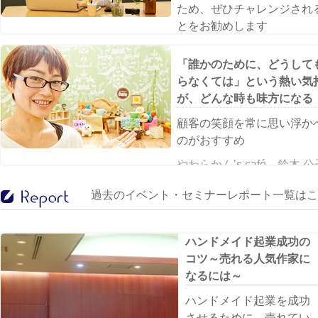
ため、ぜひチャレンジされ
とをお勧めします
ケアファインダー株式会社
「誰かのために、どうして
表取締役社長 モス 恵
らなくては」という熱い気
が、どんな時も味方になる
顧客の笑顔を常に思い浮か
のがおすすめ
やわらかん’s café 鈴木 公
過去のイベント・セミナーレポート一覧はこ
ハンドメイド起業成功の
コツ～売れる人気作家に
なるには～
ハンドメイド起業を成功
させるために、売れてい