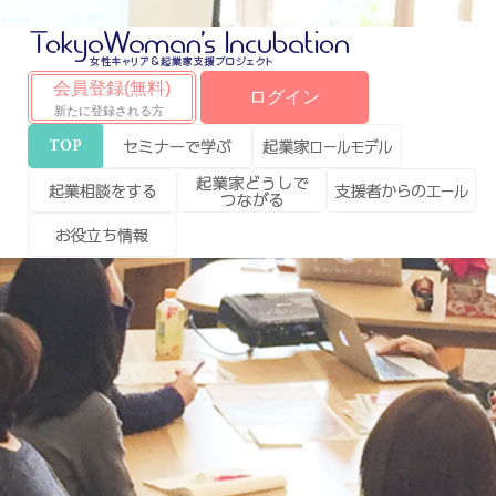
会員登録(無料)
ログイン
新たに登録される方
Top
セミナーで学ぶ
起業家ロールモデ
ル
起業相談をする
起業家どうしで
支援者からのエー
つながる
ル
お役立ち情報