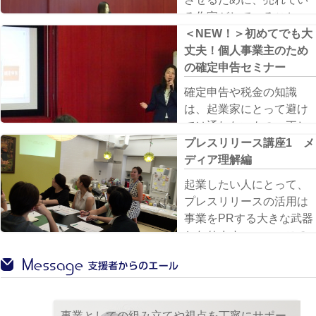
る作家がしていること
は？・・・手作りを趣味
＜NEW！＞初めてでも大
から仕事にするために必
丈夫！個人事業主のため
要なことをレクチャーし
の確定申告セミナー
ていただきました。
確定申告や税金の知識
は、起業家にとって避け
ては通れないもの。正し
く身に着けていきたいで
プレスリリース講座1 メ
すね
ディア理解編
起業したい人にとって、
プレスリリースの活用は
事業をPRする大きな武器
となります。ニュースの
見方も養うこともでき
た、実りあるセミナーで
した。
事業としての組み立てや視点を丁寧にサポー