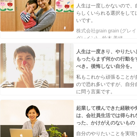
人生は一度しかないので、
らしくいられる選択をして
いです。
株式会社grain grain (グ
グレイン) 鈴木 美緒
人生は一度きり、やりたい
もったらまず何かの行動を
べき。後悔しない自分を。
私もこれから頑張ることが
ので恐れ多いですが、自分
に問う言葉です。
てててのて製作所 矢作 智
起業して積んできた経験や
（やさくともこ）
は、会社員生活では得られ
った、かけがえのないもの
自分のやりたいことを実現