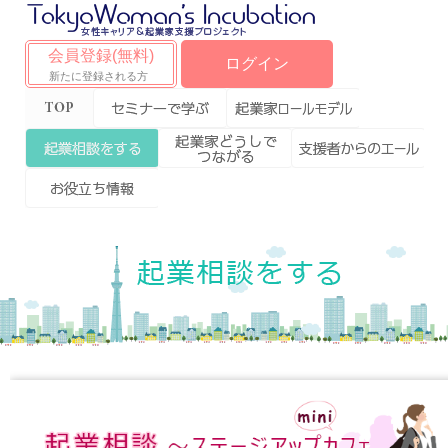
会員登録(無料)
ログイン
新たに登録される方
Top
セミナーで学ぶ
起業家ロールモデ
ル
起業相談をする
起業家どうしで
支援者からのエー
つながる
ル
お役立ち情報