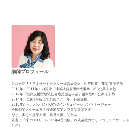
講師プロフィール
公益社団法人日本サードセクター経営者協会 執行理事 藤岡 喜美子氏
2010年、2011年：内閣府「地域社会雇用創造事業」iSB公共未来塾
2012年「復興支援型地域社会雇用創造事業」復興型iSB公共未未塾
2014年、全国9か所にて創業スクール、起業支援。
2016年から、パシオンTOKYOインキュベーションマネージャー
全国創業スクール選手権経済産業大臣賞受賞者支援
など、多くの起業支援、経営支援に関わる。
著書に『稼ぐNPO』（2016年4月出版、株式会社カナリアコミュニケーシ
ンズ）