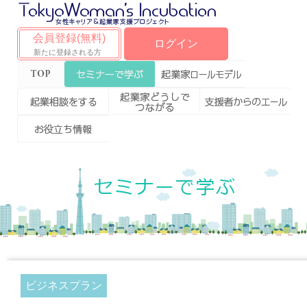
会員登録(無料)
ログイン
新たに登録される方
Top
セミナーで学ぶ
起業家ロールモデ
ル
起業相談をする
起業家どうしで
支援者からのエー
つながる
ル
お役立ち情報
ビジネスプラン