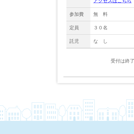
アクセスはこちら
参加費
無 料
定員
３０名
託児
な し
受付は終