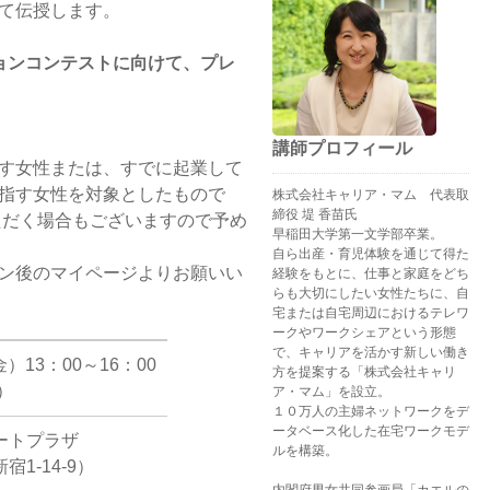
て伝授します。
ョンコンテストに向けて、プレ
講師プロフィール
す女性または、すでに起業して
指す女性を対象としたもので
株式会社キャリア・マム 代表取
締役 堤 香苗氏
ただく場合もございますので予め
早稲田大学第一文学部卒業。
自ら出産・育児体験を通じて得た
ン後のマイページよりお願いい
経験をもとに、仕事と家庭をどち
らも大切にしたい女性たちに、自
宅または自宅周辺におけるテレワ
ークやワークシェアという形態
で、キャリアを活かす新しい働き
金）13：00～16：00
方を提案する「株式会社キャリ
）
ア・マム」を設立。
１０万人の主婦ネットワークをデ
ータベース化した在宅ワークモデ
ートプラザ
ルを構築。
1-14-9）