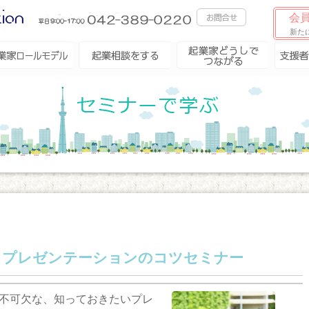
会員
新た
業家ロールモデ
起業相談をする
起業家どうしで
支援者
つながる
ル
催 プレゼンテーションのコツセミナー
不可欠な、知っておきたいプレ